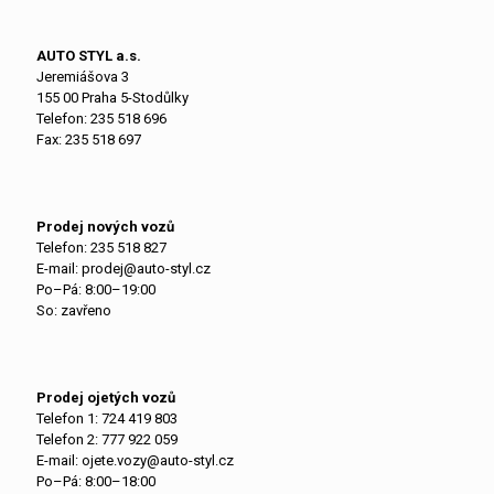
AUTO STYL a.s.
Jeremiášova 3
155 00 Praha 5-Stodůlky
Telefon:
235 518 696
Fax: 235 518 697
Prodej nových vozů
Telefon:
235 518 827
E-mail:
prodej@auto-styl.cz
Po–Pá: 8:00–19:00
So: zavřeno
Prodej ojetých vozů
Telefon 1:
724 419 803
Telefon 2:
777 922 059
E-mail:
ojete.vozy@auto-styl.cz
Po–Pá: 8:00–18:00