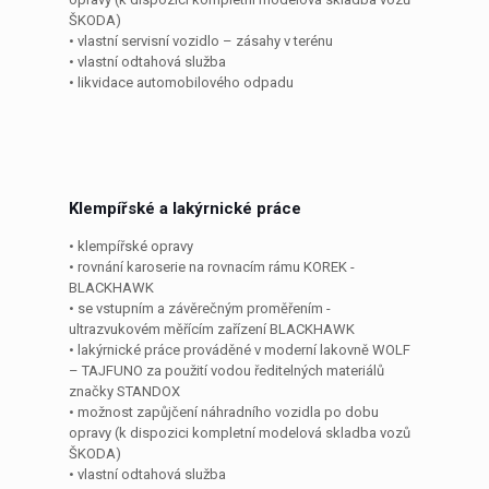
ŠKODA)
• vlastní servisní vozidlo – zásahy v terénu
• vlastní odtahová služba
• likvidace automobilového odpadu
Klempířské a lakýrnické práce
• klempířské opravy
• rovnání karoserie na rovnacím rámu KOREK -
BLACKHAWK
• se vstupním a závěrečným proměřením -
ultrazvukovém měřícím zařízení BLACKHAWK
• lakýrnické práce prováděné v moderní lakovně WOLF
– TAJFUNO za použití vodou ředitelných materiálů
značky STANDOX
• možnost zapůjčení náhradního vozidla po dobu
opravy (k dispozici kompletní modelová skladba vozů
ŠKODA)
• vlastní odtahová služba