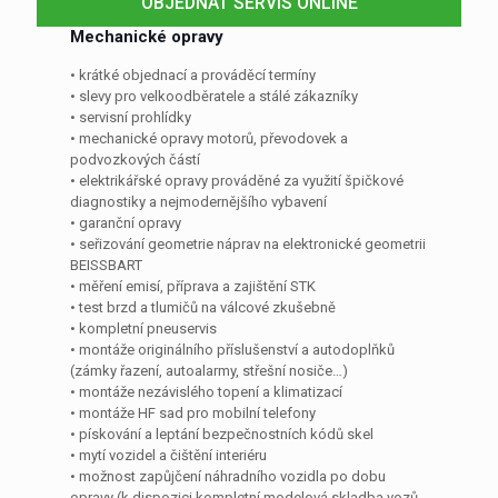
OBJEDNAT SERVIS ONLINE
Mechanické opravy
• krátké objednací a prováděcí termíny
• slevy pro velkoodběratele a stálé zákazníky
• servisní prohlídky
• mechanické opravy motorů, převodovek a
podvozkových částí
• elektrikářské opravy prováděné za využití špičkové
diagnostiky a nejmodernějšího vybavení
• garanční opravy
• seřizování geometrie náprav na elektronické geometrii
BEISSBART
• měření emisí, příprava a zajištění STK
• test brzd a tlumičů na válcové zkušebně
• kompletní pneuservis
• montáže originálního příslušenství a autodoplňků
(zámky řazení, autoalarmy, střešní nosiče…)
• montáže nezávislého topení a klimatizací
• montáže HF sad pro mobilní telefony
• pískování a leptání bezpečnostních kódů skel
• mytí vozidel a čištění interiéru
• možnost zapůjčení náhradního vozidla po dobu
opravy (k dispozici kompletní modelová skladba vozů