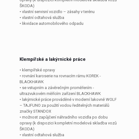
ŠKODA)
• vlastní servisní vozidlo – zásahy v terénu
• vlastní odtahová služba
• likvidace automobilového odpadu
Klempířské a lakýrnické práce
• klempířské opravy
• rovnání karoserie na rovnacím rámu KOREK -
BLACKHAWK
• se vstupním a závěrečným proměřením -
ultrazvukovém měřícím zařízení BLACKHAWK
• lakýrnické práce prováděné v moderní lakovně WOLF
– TAJFUNO za použití vodou ředitelných materiálů
značky STANDOX
• možnost zapůjčení náhradního vozidla po dobu
opravy (k dispozici kompletní modelová skladba vozů
ŠKODA)
• vlastní odtahová služba