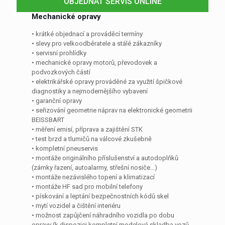
OBJEDNAT SERVIS ONLINE
Mechanické opravy
• krátké objednací a prováděcí termíny
• slevy pro velkoodběratele a stálé zákazníky
• servisní prohlídky
• mechanické opravy motorů, převodovek a
podvozkových částí
• elektrikářské opravy prováděné za využití špičkové
diagnostiky a nejmodernějšího vybavení
• garanční opravy
• seřizování geometrie náprav na elektronické geometrii
BEISSBART
• měření emisí, příprava a zajištění STK
• test brzd a tlumičů na válcové zkušebně
• kompletní pneuservis
• montáže originálního příslušenství a autodoplňků
(zámky řazení, autoalarmy, střešní nosiče…)
• montáže nezávislého topení a klimatizací
• montáže HF sad pro mobilní telefony
• pískování a leptání bezpečnostních kódů skel
• mytí vozidel a čištění interiéru
• možnost zapůjčení náhradního vozidla po dobu
opravy (k dispozici kompletní modelová skladba vozů